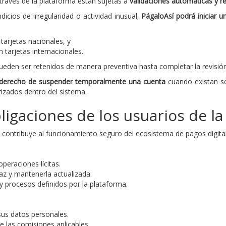
través de la plataforma están sujetas a
validaciones automáticas y re
icios de irregularidad o actividad inusual,
PágaloAsí podrá iniciar u
arjetas nacionales, y
tarjetas internacionales.
ueden ser retenidos de manera preventiva hasta completar la revisió
l derecho de suspender temporalmente una cuenta
cuando existan s
zados dentro del sistema.
ligaciones de los usuarios de l
a contribuye al funcionamiento seguro del ecosistema de pagos digit
peraciones lícitas.
az y mantenerla actualizada.
 y procesos definidos por la plataforma.
 sus datos personales.
e las comisiones aplicables.