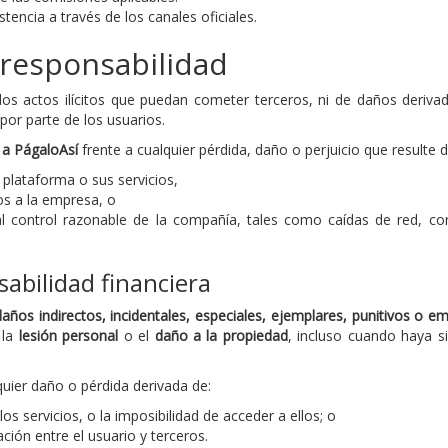
stencia a través de los canales oficiales.
 responsabilidad
s actos ilícitos que puedan cometer terceros, ni de daños derivado
por parte de los usuarios.
 a PágaloAsí
frente a cualquier pérdida, daño o perjuicio que resulte d
a plataforma o sus servicios,
os a la empresa, o
l control razonable de la compañía, tales como caídas de red, co
abilidad financiera
daños indirectos, incidentales, especiales, ejemplares, punitivos o e
 la
lesión personal
o el
daño a la propiedad
, incluso cuando haya si
ier daño o pérdida derivada de:
los servicios, o la imposibilidad de acceder a ellos; o
lación entre el usuario y terceros.