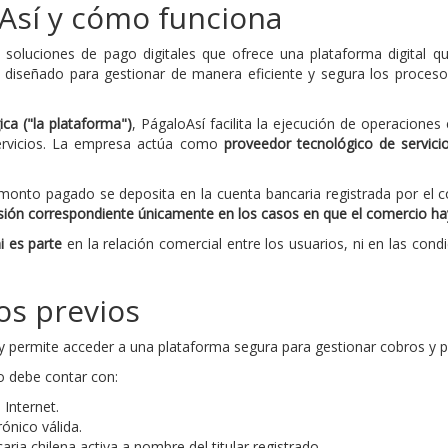
oAsí y cómo funciona
soluciones de pago digitales que ofrece una plataforma digital 
 diseñado para gestionar de manera eficiente y segura los proces
ca ("la plataforma")
, PágaloAsí facilita la ejecución de operacione
ervicios. La empresa actúa como
proveedor tecnológico de servic
l monto pagado se deposita en la cuenta bancaria registrada por el
ión correspondiente únicamente en los casos en que el comercio ha
i es parte
en la relación comercial entre los usuarios, ni en las cond
os previos
o y permite acceder a una plataforma segura para gestionar cobros y p
io debe contar con:
 Internet.
ónico válida.
ria chilena activa a nombre del titular registrado.