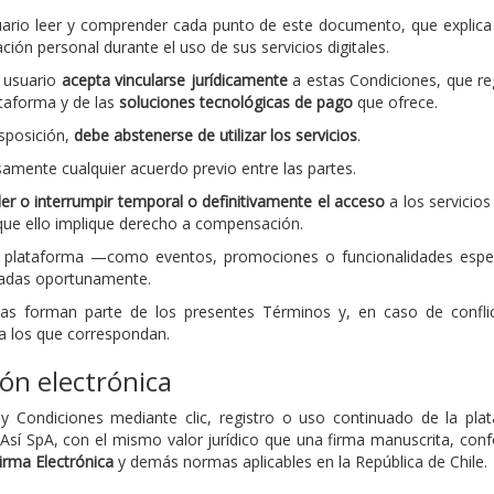
usuario leer y comprender cada punto de este documento, que expli
ación personal durante el uso de sus servicios digitales.
el usuario
acepta vincularse jurídicamente
a estas Condiciones, que reg
taforma y de las
soluciones tecnológicas de pago
que ofrece.
sposición,
debe abstenerse de utilizar los servicios
.
amente cualquier acuerdo previo entre las partes.
er o interrumpir temporal o definitivamente el acceso
a los servicios
 que ello implique derecho a compensación.
 la plataforma —como eventos, promociones o funcionalidades esp
rmadas oportunamente.
as forman parte de los presentes Términos y, en caso de confli
 a los que correspondan.
ión electrónica
 Condiciones mediante clic, registro o uso continuado de la plat
oAsí SpA, con el mismo valor jurídico que una firma manuscrita, con
rma Electrónica
y demás normas aplicables en la República de Chile.