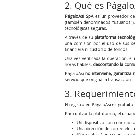
2. Qué es Págal
PágaloAsí SpA
es un proveedor de 
(también denominados "usuarios"),
tecnológicas seguras.
A través de su
plataforma tecnológi
una comisión por el uso de sus s
financiera ni custodio de fondos.
Una vez verificada la operación, e
horas hábiles,
descontando la comis
PágaloAsí
no interviene, garantiza n
servicio que origina la transacción.
3. Requerimient
El registro en PágaloAsí es gratuit
Para utilizar la plataforma, el usuar
Un dispositivo con conexión a
Una dirección de correo electr
(Para cobrar) una cuenta banca