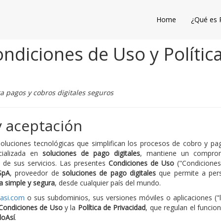
Home
¿Qué es 
ndiciones de Uso y Política
a pagos y cobros digitales seguros
y aceptación
soluciones tecnológicas que simplifican los procesos de cobro y pa
ializada en
soluciones de pago digitales
, mantiene un compro
de sus servicios. Las presentes
Condiciones de Uso
("Condiciones"
SpA
, proveedor de
soluciones de pago digitales
que permite a pers
a simple y segura
, desde cualquier país del mundo.
asi.com
o sus subdominios, sus versiones móviles o aplicaciones ("l
Condiciones de Uso
y la
Política de Privacidad
, que regulan el funcio
loAsí
.