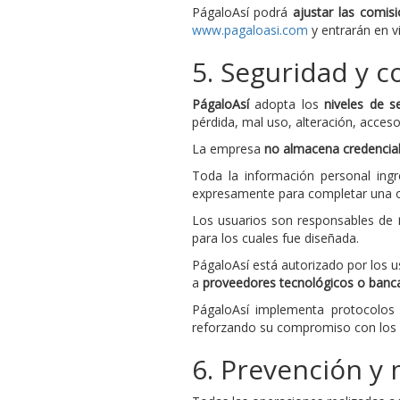
PágaloAsí podrá
ajustar las comisi
www.pagaloasi.com
y entrarán en vi
5. Seguridad y c
PágaloAsí
adopta los
niveles de s
pérdida, mal uso, alteración, acces
La empresa
no almacena credencial
Toda la información personal ing
expresamente para completar una o
Los usuarios son responsables de
para los cuales fue diseñada.
PágaloAsí está autorizado por los u
a
proveedores tecnológicos o banca
PágaloAsí implementa protocolos 
reforzando su compromiso con los p
6. Prevención y