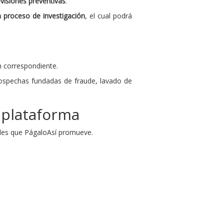
visiones preventivas
.
n proceso de investigación
, el cual podrá
n correspondiente.
ospechas fundadas de fraude, lavado de
a plataforma
ales que PágaloAsí promueve.